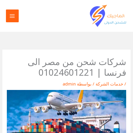
خطي
لى
لمحتوى
شركات شحن من مصر الى
فرنسا | 01024601221
/
خدمات الشركة
/ بواسطة
admin